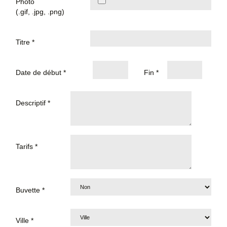
Photo
(.gif, .jpg, .png)
Titre *
Date de début *
Fin *
Descriptif *
Tarifs *
Buvette *
Ville *