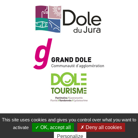
This site uses cookies and gives you control over what you want to
MENTIONS LÉGALES
PLAN DU SITE
activate
OK, accept all
Deny all cookies
CONTACTEZ-NOUS
RÉALISATION KOREDGE
Personalize