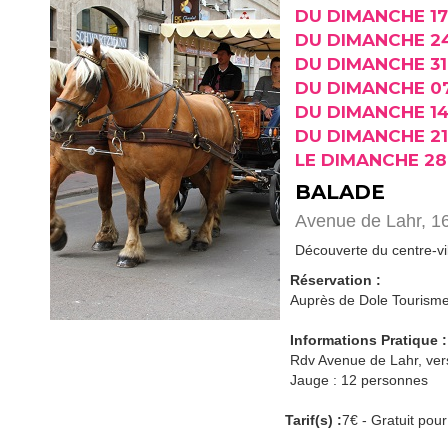
DU DIMANCHE 17 
DU DIMANCHE 24 
DU DIMANCHE 31
DU DIMANCHE 07
DU DIMANCHE 14
DU DIMANCHE 21
LE DIMANCHE 28
BALADE
Avenue de Lahr, 1
Découverte du centre-vi
Réservation :
Auprès de Dole Tourism
Informations Pratique :
Rdv Avenue de Lahr, vers 
Jauge : 12 personnes
Tarif(s) :
7€ - Gratuit pour