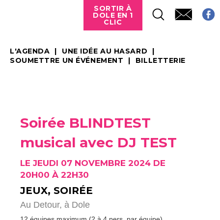
SORTIR À
DOLE EN 1
CLIC
L'AGENDA
UNE IDÉE AU HASARD
SOUMETTRE UN ÉVÉNEMENT
BILLETTERIE
Soirée BLINDTEST
musical avec DJ TEST
LE JEUDI 07 NOVEMBRE 2024 DE
20H00 À 22H30
JEUX, SOIRÉE
Au Detour,
à Dole
12 équipes maximum (2 à 4 pers. par équipe)