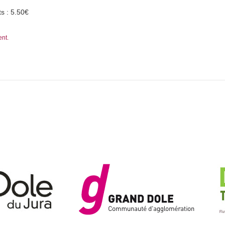
s : 5.50€
ent.