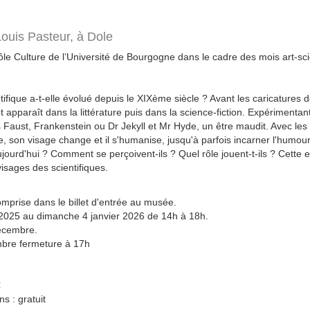
Louis Pasteur,
à Dole
Pôle Culture de l’Université de Bourgogne dans le cadre des mois art-sc
ifique a-t-elle évolué depuis le XIXème siècle ? Avant les caricatures
 apparaît dans la littérature puis dans la science-fiction. Expérimentant 
 Faust, Frankenstein ou Dr Jekyll et Mr Hyde, un être maudit. Avec les b
 son visage change et il s'humanise, jusqu'à parfois incarner l'humour.
jourd'hui ? Comment se perçoivent-ils ? Quel rôle jouent-t-ils ? Cette e
visages des scientifiques.
omprise dans le billet d'entrée au musée.
025 au dimanche 4 janvier 2026 de 14h à 18h.
écembre.
mbre fermeture à 17h
€
s : gratuit