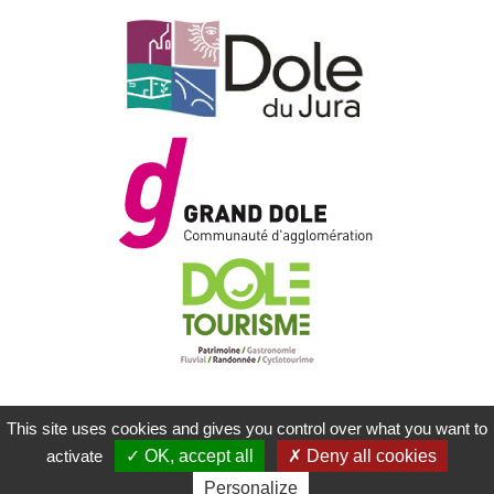
This site uses cookies and gives you control over what you want to
MENTIONS LÉGALES
PLAN DU SITE
activate
OK, accept all
Deny all cookies
CONTACTEZ-NOUS
RÉALISATION KOREDGE
Personalize