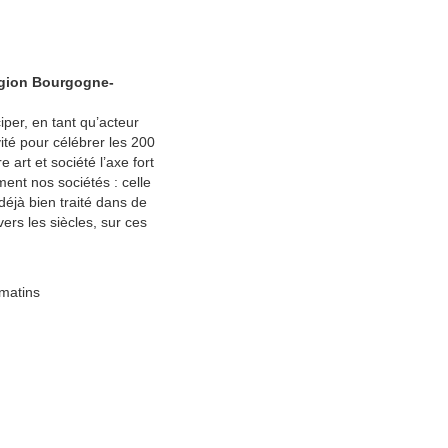
 région Bourgogne-
iper, en tant qu’acteur
vité pour célébrer les 200
art et société l’axe fort
ment nos sociétés : celle
 déjà bien traité dans de
ers les siècles, sur ces
 matins