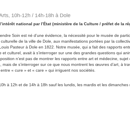
rts, 10h-12h / 14h-18h à Dole
intérêt national par l’État (ministère de la Culture / préfet de la
rendre Soin est né d’une évidence, la nécessité pour le musée de partic
 culturelle de la ville de Dole, aux manifestations portées par la collecti
ouis Pasteur à Dole en 1822. Notre musée, qui a fait des rapports entre 
e et culturel, avait à s’interroger sur une des grandes questions qui ani
exposition n’est pas de montrer les rapports entre art et médecine, sujet
mais de s’interroger sur ce que nous montrent les œuvres d’art, à trav
ntre « cure » et « care » qui irriguent nos sociétés.
10h à 12h et de 14h à 18h sauf les lundis, les mardis et les dimanches