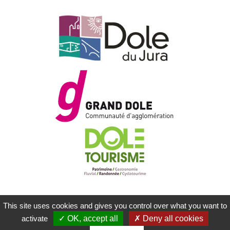
This site uses cookies and gives you control over what you want to
MENTIONS LÉGALES
PLAN DU SITE
activate
OK, accept all
Deny all cookies
CONTACTEZ-NOUS
RÉALISATION KOREDGE