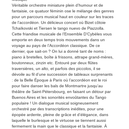
Véritable orchestre miniature plein d’humour et de
fantaisie, ce quatuor féminin ose le mélange des genres
pour un parcours musical haut en couleur sur les traces
de l’accordéon. Un délicieux concert où Bizet côtoie
Tchaïkovski et Tiersen le tango nuevo de Piazzolla.
Cette friandise musicale de l’Ensemble D’Cybèles vous
emporte en deux temps trois mouvements dans un
voyage au pays de l’Accordéon classique. De ce
dernier, que sait-on ? On lui a donné tant de noms :
piano à bretelles, boîte à frissons, attrape grand-mères,
boutonneux, zinzin etc. Entouré par deux flûtes
traversières, un alto, et parfois des piccolos, il se
dévoile au fil d’une succession de tableaux surprenants
: de la Belle Époque à Paris où l’accordéon est le roi
pour faire danser les bals de Montmartre jusqu’au
théâtre de Saint-Pétersbourg, en faisant un détour par
Buenos Aires et les sonorités envoûtantes du Tango
populaire ! Un dialogue musical soigneusement
orchestré par des transcriptions inédites, pour une
épopée ardente, pleine de grâce et d’élégance, dans
laquelle le burlesque et le virtuose se tiennent aussi
fermement la main que le classique et la fantaisie. À