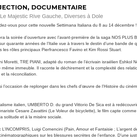
JECTION, DOCUMENTAIRE
Le Majestic Rive Gauche, Diverses à Dole
ez-vous pour cette nouvelle Settimana Italiana du 8 au 14 décembre !
sera la soirée d’ouverture avec l’avant-première de la saga NOS PL
 sur quarante années de l’Italie vue à travers le destin d’une bande de
 les rôles principaux Pierfrancesco Favino et Kim Rossi Stuart.
 Moretti, TRE PIANI, adapté du roman de l’écrivain israélien Eshkol Ne
 le même immeuble. Il raconte le déchirement et la complexité des rela
 et la réconciliation.
i l’occasion de replonger dans les chefs d’œuvre de l’Histoire du ciném
lisme italien, UMBERTO D. du grand Vittorio De Sica est à redécouvrir
énariste Cesare Zavattini (Le Voleur de bicyclette), le film capte comm
 solitude et à la misère sociale.
 L’INCOMPRIS, Luigi Comencini (Pain, Amour et Fantaisie ; L’argent de l
inématographiques sur les blessures secrètes de l’enfance. D’une juste