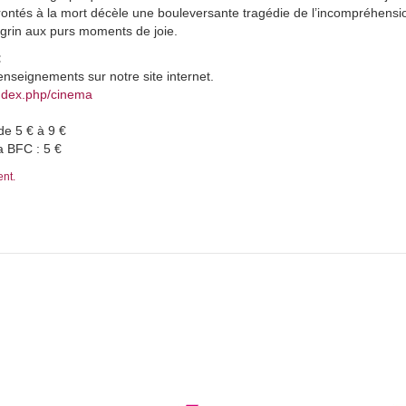
rontés à la mort décèle une bouleversante tragédie de l’incompréhensi
agrin aux purs moments de joie.
:
enseignements sur notre site internet.
index.php/cinema
de 5 € à 9 €
a BFC : 5 €
ent.