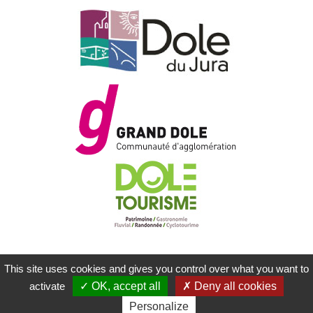
This site uses cookies and gives you control over what you want to
MENTIONS LÉGALES
PLAN DU SITE
activate
OK, accept all
Deny all cookies
CONTACTEZ-NOUS
RÉALISATION KOREDGE
Personalize