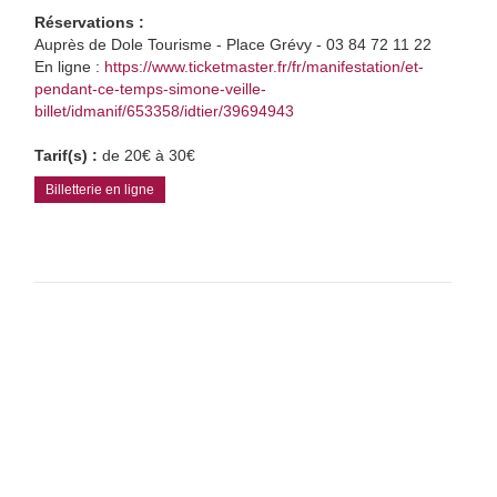
Réservations :
Auprès de Dole Tourisme - Place Grévy - 03 84 72 11 22
En ligne :
https://www.ticketmaster.fr/fr/manifestation/et-
pendant-ce-temps-simone-veille-
billet/idmanif/653358/idtier/39694943
Tarif(s) :
de 20€ à 30€
Billetterie en ligne