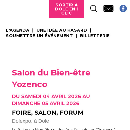
SORTIR À
DOLE EN 1
CLIC
L'AGENDA
UNE IDÉE AU HASARD
SOUMETTRE UN ÉVÉNEMENT
BILLETTERIE
Salon du Bien-être
Yozenco
DU SAMEDI 04 AVRIL 2026 AU
DIMANCHE 05 AVRIL 2026
FOIRE, SALON, FORUM
Dolexpo,
à Dole
Le Salon du Bien-être et des Arts Divinatoires “Yozenco”