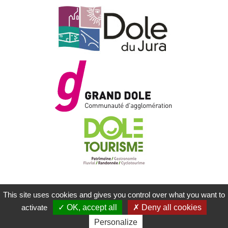
This site uses cookies and gives you control over what you want to
MENTIONS LÉGALES
PLAN DU SITE
activate
OK, accept all
Deny all cookies
CONTACTEZ-NOUS
RÉALISATION KOREDGE
Personalize