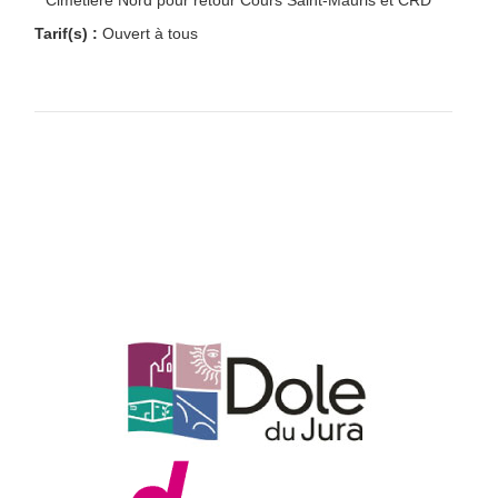
Cimetière Nord pour retour Cours Saint-Mauris et CRD
Tarif(s) :
Ouvert à tous