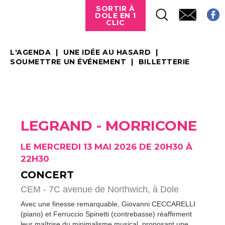
SORTIR À
DOLE EN 1
CLIC
L'AGENDA
UNE IDÉE AU HASARD
SOUMETTRE UN ÉVÉNEMENT
BILLETTERIE
LEGRAND - MORRICONE
LE MERCREDI 13 MAI 2026 DE 20H30 À
22H30
CONCERT
CEM - 7C avenue de Northwich,
à Dole
Avec une finesse remarquable, Giovanni CECCARELLI
(piano) et Ferruccio Spinetti (contrebasse) réaffirment
leur maîtrise du minimalisme musical, proposant une