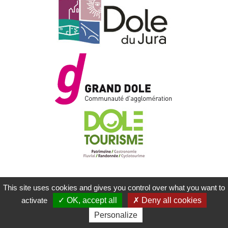
This site uses cookies and gives you control over what you want to
MENTIONS LÉGALES
PLAN DU SITE
activate
OK, accept all
Deny all cookies
CONTACTEZ-NOUS
RÉALISATION KOREDGE
Personalize