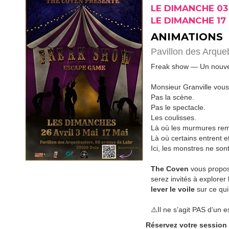
LE DIMANCHE 03
LE DIMANCHE 17
ANIMATIONS
Pavillon des Arque
Freak show — Un nouvel
Monsieur Granville vous
Pas la scène.
Pas le spectacle.
Les coulisses.
Là où les murmures rem
Là où certains entrent e
Ici, les monstres ne sont
The Coven
vous propos
serez invités à explorer 
lever le voile
sur ce qui
⚠️Il ne s’agit PAS d’un
Réservez votre session