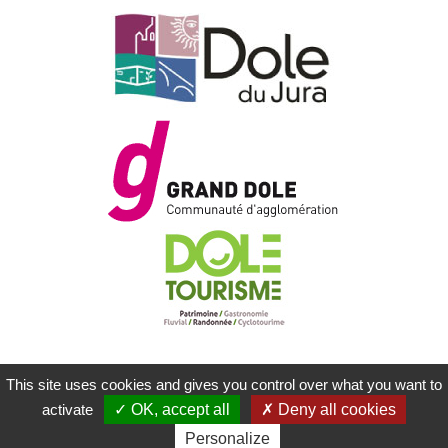
This site uses cookies and gives you control over what you want to
MENTIONS LÉGALES
PLAN DU SITE
activate
OK, accept all
Deny all cookies
CONTACTEZ-NOUS
RÉALISATION KOREDGE
Personalize