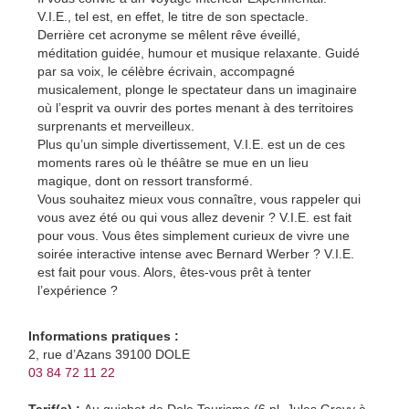
V.I.E.
, tel est, en effet, le titre de son spectacle.
Derrière cet acronyme se mêlent rêve éveillé,
méditation guidée, humour et musique relaxante. Guidé
par sa voix, le célèbre écrivain, accompagné
musicalement, plonge le spectateur dans un imaginaire
où l’esprit va ouvrir des portes menant à des territoires
surprenants et merveilleux.
Plus qu’un simple divertissement,
V.I.E.
est un de ces
moments rares où le théâtre se mue en un lieu
magique, dont on ressort transformé.
Vous souhaitez mieux vous connaître, vous rappeler qui
vous avez été ou qui vous allez devenir ?
V.I.E.
est fait
pour vous. Vous êtes simplement curieux de vivre une
soirée interactive intense avec Bernard Werber ?
V.I.E.
est fait pour vous. Alors, êtes-vous prêt à tenter
l’expérience ?
Informations pratiques :
2, rue d’Azans 39100 DOLE
03 84 72 11 22