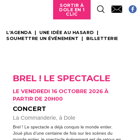
SORTIR À
DOLE EN 1
CLIC
L'AGENDA
UNE IDÉE AU HASARD
SOUMETTRE UN ÉVÉNEMENT
BILLETTERIE
BREL ! LE SPECTACLE
LE VENDREDI 16 OCTOBRE 2026 À
PARTIR DE 20H00
CONCERT
La Commanderie,
à Dole
Brel ! Le spectacle
a déjà conquis le monde entier.
Joué plus d’une centaine de fois sur les scènes du
monde entier, le spectacle événement est de retour en