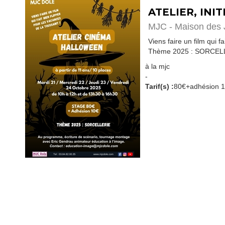
ATELIER, INI
MJC - Maison des J
Viens faire un film qui f
Thème 2025 : SORCEL
à la mjc
-
Tarif(s) :
80€+adhésion 