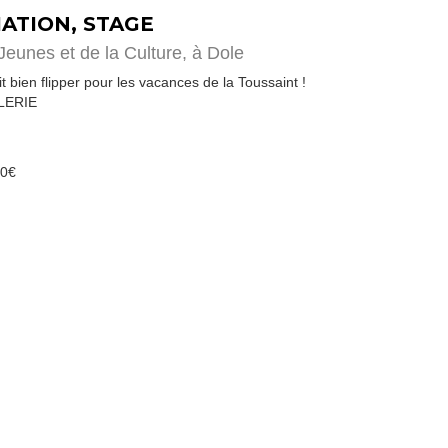
TIATION, STAGE
eunes et de la Culture,
à Dole
ait bien flipper pour les vacances de la Toussaint !
LERIE
10€