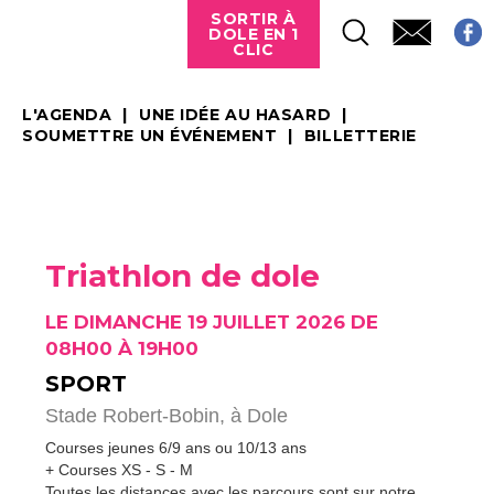
SORTIR À
DOLE EN 1
CLIC
L'AGENDA
UNE IDÉE AU HASARD
SOUMETTRE UN ÉVÉNEMENT
BILLETTERIE
Triathlon de dole
LE DIMANCHE 19 JUILLET 2026 DE
08H00 À 19H00
SPORT
Stade Robert-Bobin,
à Dole
Courses jeunes 6/9 ans ou 10/13 ans
+ Courses XS - S - M
Toutes les distances avec les parcours sont sur notre