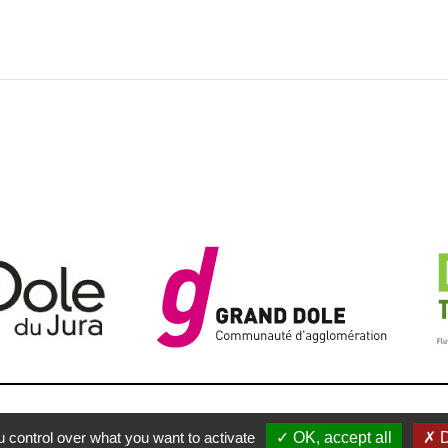
LÉGALES
PLAN DU SITE
CONTACTEZ-NOUS
RÉALISATI
u control over what you want to activate
OK, accept all
D