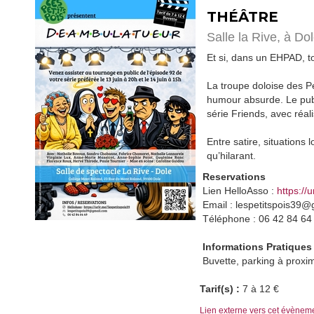
THÉÂTRE
Salle la Rive,
à Do
Et si, dans un EHPAD, 
La troupe doloise des P
humour absurde. Le publ
série Friends, avec réal
Entre satire, situation
qu’hilarant.
Reservations
Lien HelloAsso :
https://
Email : lespetitspois39
Téléphone : 06 42 84 64
Informations Pratiques
Buvette, parking à proxim
Tarif(s) :
7 à 12 €
Lien externe vers cet évènem