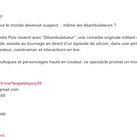
le
tout le monde devenait suspect… même les déambulateurs ?
etits Pois revient avec “Déambulatueur”, une comédie originale mêlant
ic assiste au tournage en direct d’un épisode de sitcom, dans une amb
isateur, caméraman et interactions en live.
s loufoques et personnages hauts en couleur, ce spectacle promet un m
urlr.me/!lespetitspois39
@gmail.com
 49
ité
ent.