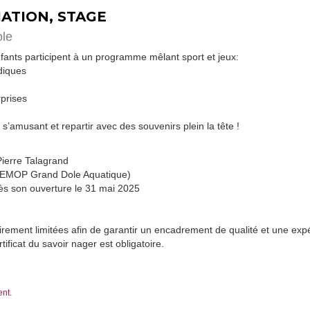
TIATION, STAGE
ole
ants participent à un programme mêlant sport et jeux:
udiques
rprises
 s’amusant et repartir avec des souvenirs plein la tête !
 Pierre Talagrand
 SEMOP Grand Dole Aquatique)
dès son ouverture le 31 mai 2025
airement limitées afin de garantir un encadrement de qualité et une ex
tificat du savoir nager est obligatoire.
ent.