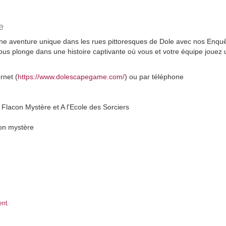
e
une aventure unique dans les rues pittoresques de Dole avec nos Enq
us plonge dans une histoire captivante où vous et votre équipe jouez un
rnet (
https://www.dolescapegame.com/
) ou par téléphone
Flacon Mystère et A l'Ecole des Sorciers
con mystère
ent.