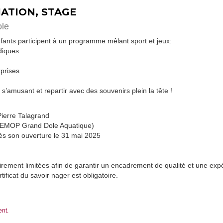
TIATION, STAGE
ole
ants participent à un programme mêlant sport et jeux:
udiques
rprises
 s’amusant et repartir avec des souvenirs plein la tête !
 Pierre Talagrand
 SEMOP Grand Dole Aquatique)
dès son ouverture le 31 mai 2025
airement limitées afin de garantir un encadrement de qualité et une ex
tificat du savoir nager est obligatoire.
ent.