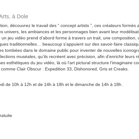
Arts,
à Dole
ion, découvrez le travail des “ concept artists ”, ces créateurs formés
les univers, les ambiances et les personnages bien avant leur modélisat
 un jeu vidéo prend d’abord forme à travers un trait, une composition, 
niques traditionnelles… beaucoup s’appuient sur des savoir-faire classiq
es tombées dans le domaine public pour inventer de nouvelles iconogra
lections muséales, qu’ils recréent avec précision, afin d’enrichir leurs r
es esthétiques du jeu vidéo, là où l’art pictural structure l’imaginaire 
comme Clair Obscur : Expedition 33, Dishonored, Gris et Creaks.
di de 10h à 12h et de 14h à 18h et le dimanche de 14h à 18h.
ratuite