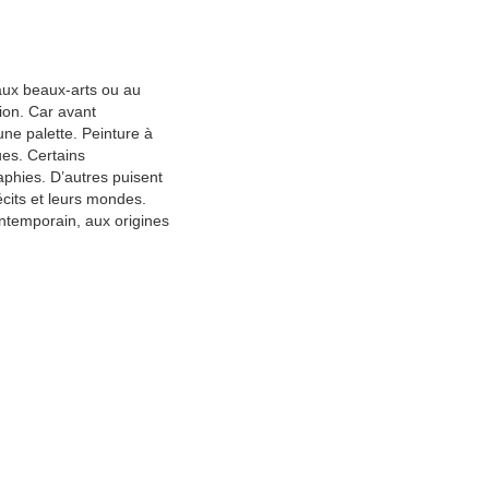
 aux beaux-arts ou au
ion. Car avant
une palette. Peinture à
ues. Certains
phies. D’autres puisent
écits et leurs mondes.
contemporain, aux origines