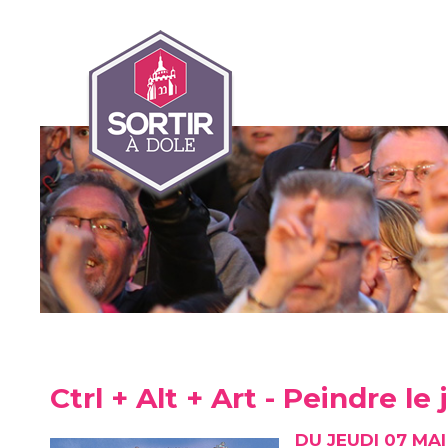
Ctrl + Alt + Art - Peindre le
DU JEUDI 07 MA