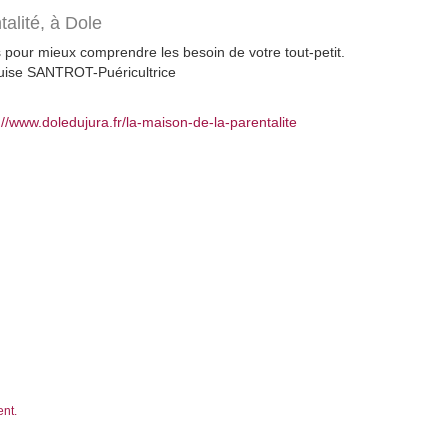
talité,
à Dole
pour mieux comprendre les besoin de votre tout-petit.
uise SANTROT-Puéricultrice
://www.doledujura.fr/la-maison-de-la-parentalite
ent.