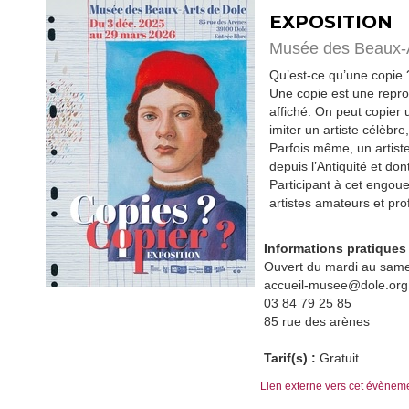
EXPOSITION
Musée des Beaux-
Qu’est-ce qu’une copie 
Une copie est une reprod
affiché. On peut copier 
imiter un artiste célèb
Parfois même, un artiste
depuis l’Antiquité et do
Participant à cet engou
artistes amateurs et pro
Informations pratiques 
Ouvert du mardi au same
accueil-musee@dole.org
03 84 79 25 85
85 rue des arènes
Tarif(s) :
Gratuit
Lien externe vers cet évènem