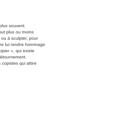
plus souvent.
 but plus ou moins
 ou à sculpter, pour
ire lui rendre hommage.
pier », qui existe
 détournement.
copistes qui attire