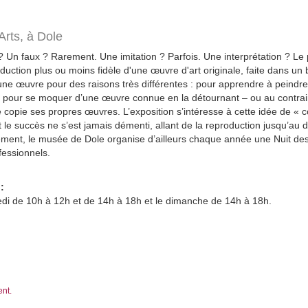
Arts,
à Dole
? Un faux ? Rarement. Une imitation ? Parfois. Une interprétation ? Le 
uction plus ou moins fidèle d'une œuvre d'art originale, faite dans un
une œuvre pour des raisons très différentes : pour apprendre à peindre
re, pour se moquer d’une œuvre connue en la détournant – ou au contra
 copie ses propres œuvres. L’exposition s’intéresse à cette idée de « co
nt le succès ne s’est jamais démenti, allant de la reproduction jusqu’au
ement, le musée de Dole organise d’ailleurs chaque année une Nuit des 
fessionnels.
:
di de 10h à 12h et de 14h à 18h et le dimanche de 14h à 18h.
ent.