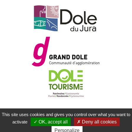
This site uses cookies and gives you control over what you want to
MENTIONS LÉGALES
PLAN DU SITE
activate
OK, accept all
Deny all cookies
CONTACTEZ-NOUS
RÉALISATION KOREDGE
Personalize