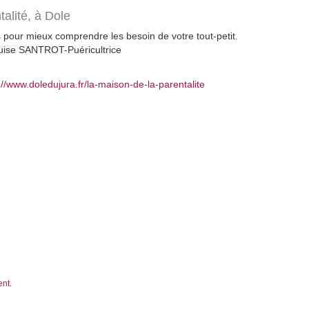
talité,
à Dole
pour mieux comprendre les besoin de votre tout-petit.
uise SANTROT-Puéricultrice
://www.doledujura.fr/la-maison-de-la-parentalite
ent.