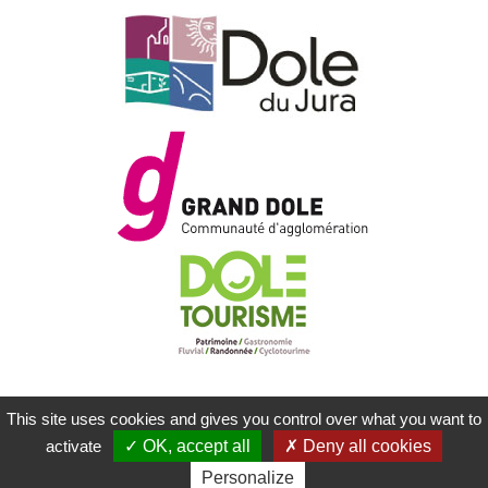
This site uses cookies and gives you control over what you want to
MENTIONS LÉGALES
PLAN DU SITE
activate
OK, accept all
Deny all cookies
CONTACTEZ-NOUS
RÉALISATION KOREDGE
Personalize