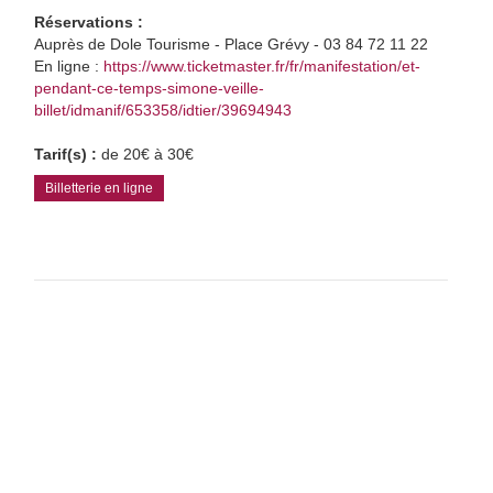
Réservations :
Auprès de Dole Tourisme - Place Grévy - 03 84 72 11 22
En ligne :
https://www.ticketmaster.fr/fr/manifestation/et-
pendant-ce-temps-simone-veille-
billet/idmanif/653358/idtier/39694943
Tarif(s) :
de 20€ à 30€
Billetterie en ligne