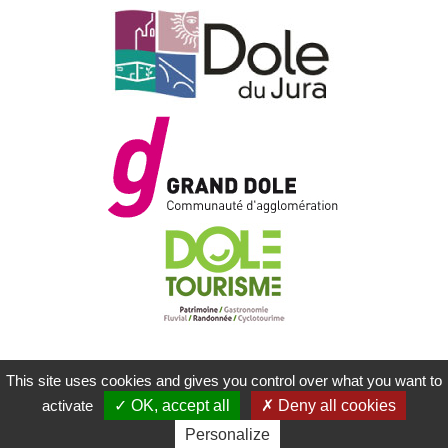
This site uses cookies and gives you control over what you want to
MENTIONS LÉGALES
PLAN DU SITE
activate
OK, accept all
Deny all cookies
CONTACTEZ-NOUS
RÉALISATION KOREDGE
Personalize