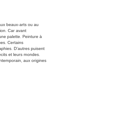
 aux beaux-arts ou au
ion. Car avant
une palette. Peinture à
ues. Certains
phies. D’autres puisent
écits et leurs mondes.
contemporain, aux origines