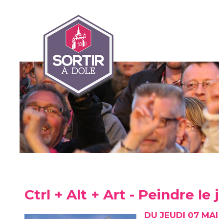
Ctrl + Alt + Art - Peindre le
DU JEUDI 07 MA