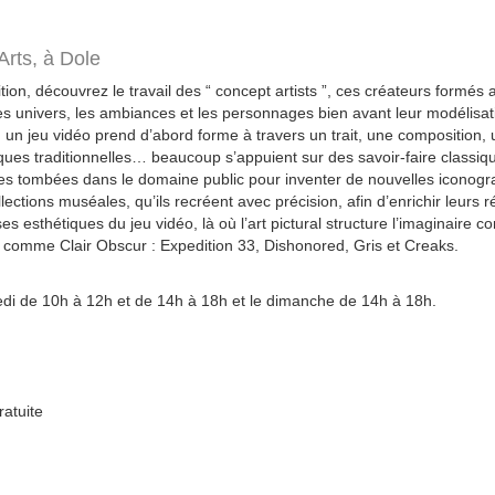
Arts,
à Dole
ion, découvrez le travail des “ concept artists ”, ces créateurs formés
les univers, les ambiances et les personnages bien avant leur modélisat
 un jeu vidéo prend d’abord forme à travers un trait, une composition, 
niques traditionnelles… beaucoup s’appuient sur des savoir-faire classiq
es tombées dans le domaine public pour inventer de nouvelles iconogra
lections muséales, qu’ils recréent avec précision, afin d’enrichir leurs r
es esthétiques du jeu vidéo, là où l’art pictural structure l’imaginaire 
comme Clair Obscur : Expedition 33, Dishonored, Gris et Creaks.
di de 10h à 12h et de 14h à 18h et le dimanche de 14h à 18h.
ratuite