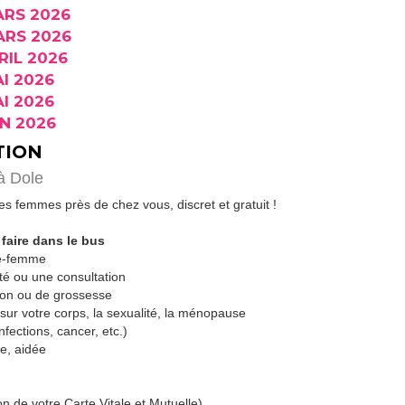
ARS 2026
ARS 2026
RIL 2026
I 2026
I 2026
IN 2026
TION
à Dole
 femmes près de chez vous, discret et gratuit !
faire dans le bus
ge-femme
nté ou une consultation
tion ou de grossesse
sur votre corps, la sexualité, la ménopause
nfections, cancer, etc.)
ée, aidée
on de votre Carte Vitale et Mutuelle).