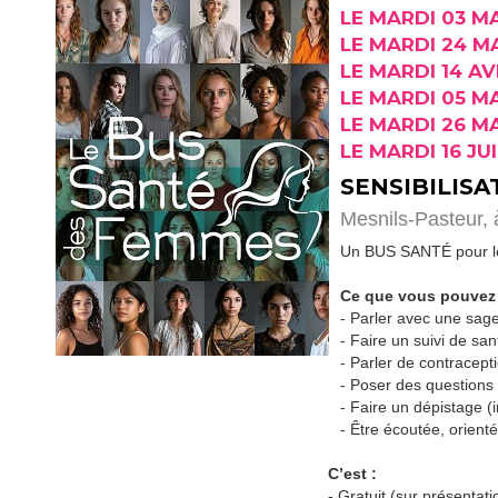
LE MARDI 03 M
LE MARDI 24 M
LE MARDI 14 AV
LE MARDI 05 MA
LE MARDI 26 MA
LE MARDI 16 JU
SENSIBILISA
Mesnils-Pasteur,
Un BUS SANTÉ pour les
Ce que vous pouvez 
- Parler avec une sa
- Faire un suivi de sa
- Parler de contracep
- Poser des questions 
- Faire un dépistage (i
- Être écoutée, orient
C’est :
- Gratuit (sur présentati