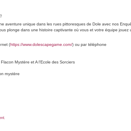
e
une aventure unique dans les rues pittoresques de Dole avec nos Enq
us plonge dans une histoire captivante où vous et votre équipe jouez un
rnet (
https://www.dolescapegame.com/
) ou par téléphone
Flacon Mystère et A l'Ecole des Sorciers
con mystère
ent.