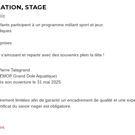
TIATION, STAGE
ole
ants participent à un programme mêlant sport et jeux:
udiques
rprises
 s’amusant et repartir avec des souvenirs plein la tête !
 Pierre Talagrand
 SEMOP Grand Dole Aquatique)
dès son ouverture le 31 mai 2025
airement limitées afin de garantir un encadrement de qualité et une ex
tificat du savoir nager est obligatoire.
ent.