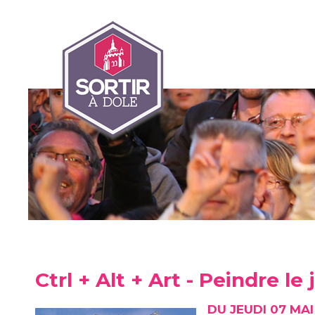
Ctrl + Alt + Art - Peindre le
DU JEUDI 07 MA