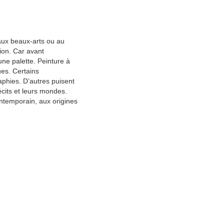
 aux beaux-arts ou au
ion. Car avant
une palette. Peinture à
ues. Certains
phies. D’autres puisent
écits et leurs mondes.
contemporain, aux origines