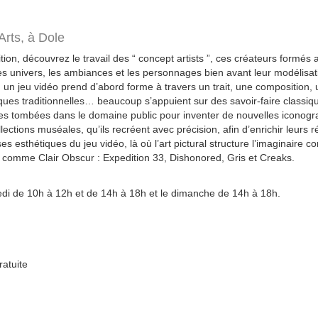
Arts,
à Dole
ion, découvrez le travail des “ concept artists ”, ces créateurs formés
les univers, les ambiances et les personnages bien avant leur modélisat
 un jeu vidéo prend d’abord forme à travers un trait, une composition, 
niques traditionnelles… beaucoup s’appuient sur des savoir-faire classiq
es tombées dans le domaine public pour inventer de nouvelles iconogra
lections muséales, qu’ils recréent avec précision, afin d’enrichir leurs r
es esthétiques du jeu vidéo, là où l’art pictural structure l’imaginaire 
comme Clair Obscur : Expedition 33, Dishonored, Gris et Creaks.
di de 10h à 12h et de 14h à 18h et le dimanche de 14h à 18h.
ratuite