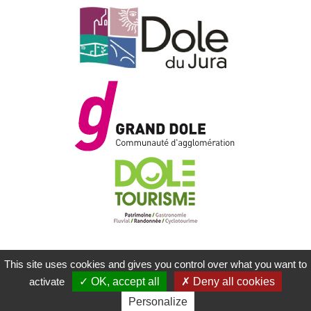
This site uses cookies and gives you control over what you want to
MENTIONS LÉGALES
PLAN DU SITE
activate
OK, accept all
Deny all cookies
CONTACTEZ-NOUS
RÉALISATION KOREDGE
Personalize