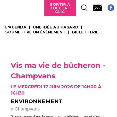
SORTIR À
DOLE EN 1
CLIC
L'AGENDA
UNE IDÉE AU HASARD
SOUMETTRE UN ÉVÉNEMENT
BILLETTERIE
Vis ma vie de bûcheron -
Champvans
LE MERCREDI 17 JUIN 2026 DE 14H00 À
16H30
ENVIRONNEMENT
à Champvans
Glissez-vous dans la peau d’un·e bûcheron·ne et d’un·e