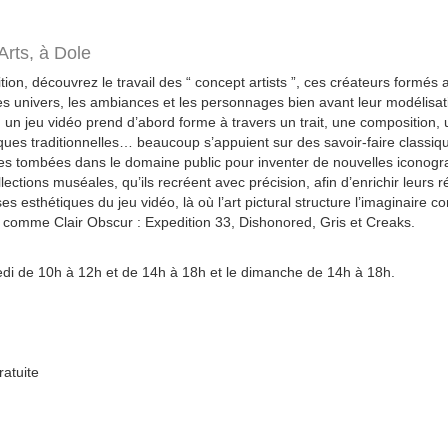
Arts,
à Dole
ion, découvrez le travail des “ concept artists ”, ces créateurs formés
les univers, les ambiances et les personnages bien avant leur modélisat
 un jeu vidéo prend d’abord forme à travers un trait, une composition, 
niques traditionnelles… beaucoup s’appuient sur des savoir-faire classiq
es tombées dans le domaine public pour inventer de nouvelles iconogra
lections muséales, qu’ils recréent avec précision, afin d’enrichir leurs r
es esthétiques du jeu vidéo, là où l’art pictural structure l’imaginaire 
comme Clair Obscur : Expedition 33, Dishonored, Gris et Creaks.
di de 10h à 12h et de 14h à 18h et le dimanche de 14h à 18h.
ratuite