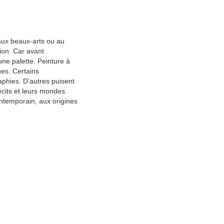
 aux beaux-arts ou au
ion. Car avant
une palette. Peinture à
ues. Certains
phies. D’autres puisent
écits et leurs mondes.
contemporain, aux origines