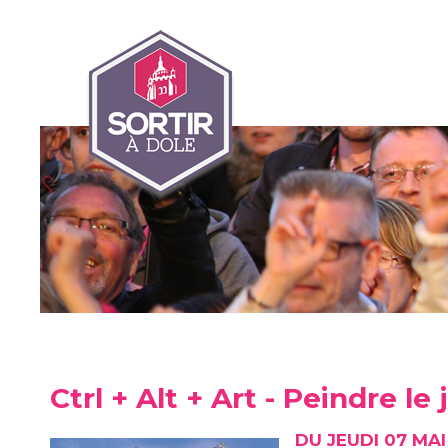
Ctrl + Alt + Art - Peindre le
DU JEUDI 07 MA