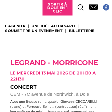
SORTIR À
DOLE EN 1
CLIC
L'AGENDA
UNE IDÉE AU HASARD
SOUMETTRE UN ÉVÉNEMENT
BILLETTERIE
LEGRAND - MORRICONE
LE MERCREDI 13 MAI 2026 DE 20H30 À
22H30
CONCERT
CEM - 7C avenue de Northwich,
à Dole
Avec une finesse remarquable, Giovanni CECCARELLI
(piano) et Ferruccio Spinetti (contrebasse) réaffirment
leur maîtrise du minimalisme musical, proposant une