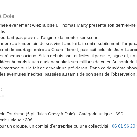
à Dole
urnée événement
Allez la bise !
, Thomas Marty présente son dernier-né 
le
.
pourtant pas prévu, à l’origine, de monter sur scène.
 mère au lendemain de ses vingt ans lui fait sentir, subitement, l’urgenc
binet de courtage entre au Cours Florent, puis suit celui de Jean-Laure
s réseaux sociaux. Si les débuts sont difficiles, il persiste, signe et, u
idéos humoristiques atteignent plusieurs millions de vues. Au sortir de la
l s’interroge sur le fait de devenir un pré-daron. Dans ce deuxième sh
 des aventures inédites, passées au tamis de son sens de l’observation
:
LE
le Tourisme (6 pl. Jules Grevy à Dole) : Catégorie unique : 39€
gorie unique : 39€
our un groupe, un comité d’entreprise ou une collectivité :
06 61 96 29