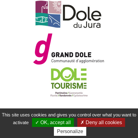
This site uses cookies and gives you control over what you want to
MENTIONS LÉGALES
PLAN DU SITE
activate
OK, accept all
Deny all cookies
CONTACTEZ-NOUS
RÉALISATION KOREDGE
Personalize