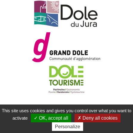
This site uses cookies and gives you control over what you want to
MENTIONS LÉGALES
PLAN DU SITE
activate
OK, accept all
Deny all cookies
CONTACTEZ-NOUS
RÉALISATION KOREDGE
Personalize