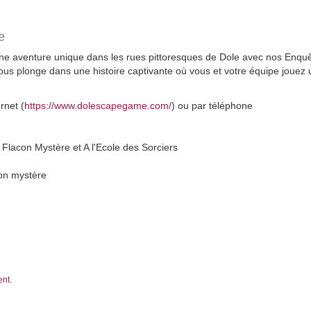
e
une aventure unique dans les rues pittoresques de Dole avec nos Enq
us plonge dans une histoire captivante où vous et votre équipe jouez un
rnet (
https://www.dolescapegame.com/
) ou par téléphone
Flacon Mystère et A l'Ecole des Sorciers
con mystère
ent.