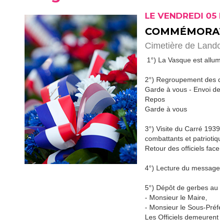
LE VENDREDI 05
COMMÉMORA
Cimetière de Land
1°) La Vasque est allum
2°) Regroupement des d
Garde à vous - Envoi des
Repos
Garde à vous
3°) Visite du Carré 1939
combattants et patriotiq
Retour des officiels fa
4°) Lecture du message 
5°) Dépôt de gerbes au
- Monsieur le Maire,
- Monsieur le Sous-Préf
Les Officiels demeuren