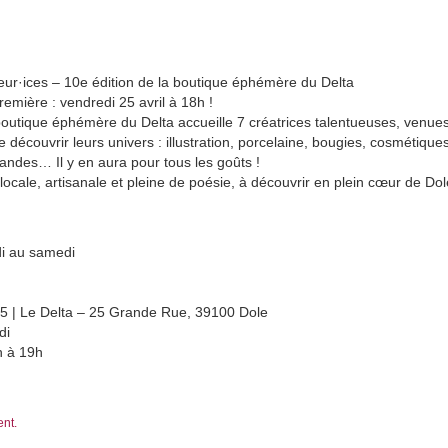
ur·ices – 10e édition de la boutique éphémère du Delta
emière : vendredi 25 avril à 18h !
 boutique éphémère du Delta accueille 7 créatrices talentueuses, venu
re découvrir leurs univers : illustration, porcelaine, bougies, cosmétiques,
ndes… Il y en aura pour tous les goûts !
cale, artisanale et pleine de poésie, à découvrir en plein cœur de Dole
di au samedi
25 | Le Delta – 25 Grande Rue, 39100 Dole
di
h à 19h
ent.