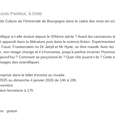
Louis Pasteur,
à Dole
Pôle Culture de l’Université de Bourgogne dans le cadre des mois art-sc
ifique a-t-elle évolué depuis le XIXème siècle ? Avant les caricatures
 apparaît dans la littérature puis dans la science-fiction. Expérimentant 
 Faust, Frankenstein ou Dr Jekyll et Mr Hyde, un être maudit. Avec les b
 son visage change et il s'humanise, jusqu'à parfois incarner l'humour.
jourd'hui ? Comment se perçoivent-ils ? Quel rôle jouent-t-ils ? Cette e
visages des scientifiques.
omprise dans le billet d'entrée au musée.
025 au dimanche 4 janvier 2026 de 14h à 18h.
écembre.
mbre fermeture à 17h
€
s : gratuit