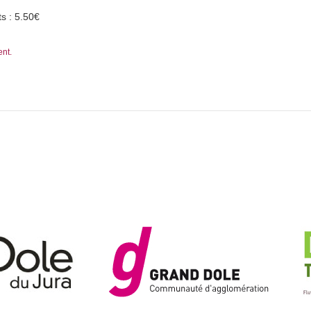
s : 5.50€
ent.