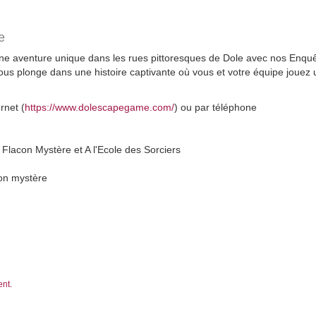
e
une aventure unique dans les rues pittoresques de Dole avec nos Enq
us plonge dans une histoire captivante où vous et votre équipe jouez un
rnet (
https://www.dolescapegame.com/
) ou par téléphone
Flacon Mystère et A l'Ecole des Sorciers
con mystère
ent.