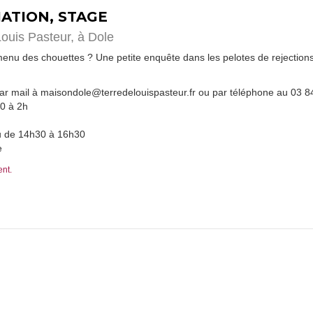
TIATION, STAGE
Louis Pasteur,
à Dole
nu des chouettes ? Une petite enquête dans les pelotes de rejections
par mail à maisondole@terredelouispasteur.fr ou par téléphone au 03 8
30 à 2h
u de 14h30 à 16h30
e
ent.